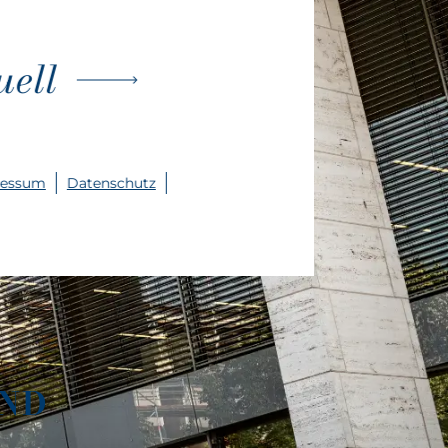
uell
ressum
Datenschutz
UND