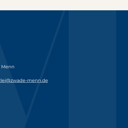
n Menn
zlei@zwade-menn.de