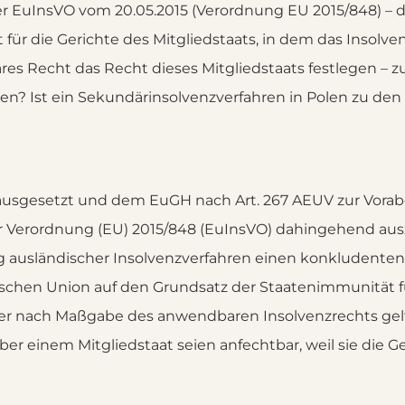
 EuInsVO vom 20.05.2015 (Verordnung EU 2015/848) – die 
t für die Gerichte des Mitgliedstaats, in dem das Insolv
bares Recht das Recht dieses Mitgliedstaats festlegen –
n? Ist ein Sekundärinsolvenzverfahren in Polen zu den
ausgesetzt und dem EuGH nach Art. 267 AEUV zur Vora
der Verordnung (EU) 2015/848 (EuInsVO) dahingehend ausz
ausländischer Insolvenzverfahren einen konkludenten 
ischen Union auf den Grundsatz der Staatenimmunität fü
ter nach Maßgabe des anwendbaren Insolvenzrechts ge
 einem Mitgliedstaat seien anfechtbar, weil sie die G