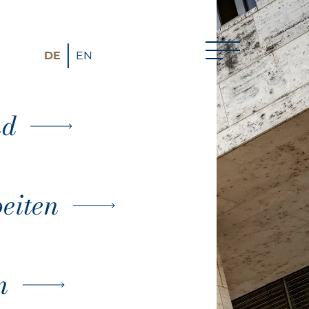
DE
EN
Menü
nd
eiten
n