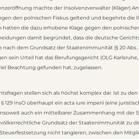
enzeröffnung machte der Insolvenzverwalter (Kläger) 
sO gegen den polnischen Fiskus geltend und begehrte di
n hatten die dazu erhobene Klage gegen den polnischen 
eidungen damit begründet, dass die deutsche Gerichtsb
nach dem Grundsatz der Staatenimmunität (§ 20 Abs. 2 
egen sein Urteil hat das Berufungsgericht (OLG Karlsruhe, 
viel Beachtung gefunden hat, zugelassen.
tsfragen stellen sich als höchst komplex dar. Ist zu d
 129 InsO überhaupt ein acta iure imperii (eine juristis
t insoweit auch ein mittelbarer Zusammenhang mit der
 völkerrechtliche Grundsatz der Staatenimmunität zu 
 Steuerfestsetzung nicht tangieren, zwischen den Mitgl